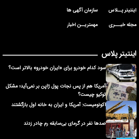
اینتیتر پــلاس
سازمان آگهی ها
مجله خبـــری
مهمتریــن اخبار
اینتیتر پلاس
سود کدام خودرو برای «ایران خودرو» بالاتر است؟
آمریکا هم از پس نجات پول ژاپن بر نمی‌آید؛ مشکل
توکیو چیست؟
اکونومیست: آمریکا و ایران به خانه اول بازگشتند
صدها نفر در گرمای بی‌سابقه رم چادر زدند