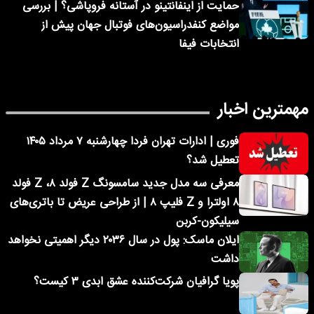
حمایت از اینفانتینو در آستانه فروپاشی؟ | بررسی
مواضع کنفدراسیون‌های فوتبال جهان پیش از
انتخابات فیفا
مهمترین اخبار
فوری | ادارات تهران فردا چهارشنبه ۷ مرداد ۱۴۰۵
تعطیل شد؟
معرفی سه مدل جدید سامسونگ Z فولد ۸، Z فولد
۸ اولترا و Z فلیپ ۸ | از طراحی عریض تا باتری‌های
سیلیکون-کربن
ایلان ماسک: پول در سال ۲۰۳۶ دیگر اهمیتی نخواهد
داشت
پویا گرافیان شرکت‌کننده عشق ابدی ۳ کیست؟