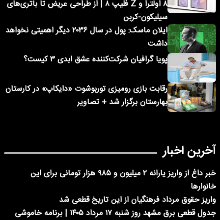
۸ اولترا و Z فلیپ ۸ | از طراحی عریض تا باتری‌های
سیلیکون-کربن
ایلان ماسک: پول در سال ۲۰۳۶ دیگر اهمیتی نخواهد
داشت
پویا گرافیان شرکت‌کننده عشق ابدی ۳ کیست؟
رقابت بازی رومیزی توربوشوت «دایکاپ» در کارستان
بهارستان برگزار شد + تصاویر
آخرین اخبار
خبر داغ از واریز یارانه ۲ میلیون و ۹۸۵ هزار تومانی برای این
خانوارها
واریز حقوق مرداد فرهنگیان از این تاریخ قطعی شد
جدول قطعی برق مشهد روز شنبه ۱۷ مرداد ۱۴۰۵ | برنامه خاموشی