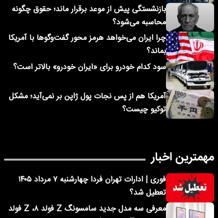
بازنشستگی پیش از موعد برقرار ماند؛ حقوق چگونه
محاسبه می‌شود؟
چرا ایران می‌خواهد هرمز محور گفت‌وگوها با آمریکا
بماند؟
سود کدام خودرو برای «ایران خودرو» بالاتر است؟
آمریکا هم از پس نجات پول ژاپن بر نمی‌آید؛ مشکل
توکیو چیست؟
مهمترین اخبار
فوری | ادارات تهران فردا چهارشنبه ۷ مرداد ۱۴۰۵
تعطیل شد؟
معرفی سه مدل جدید سامسونگ Z فولد ۸، Z فولد