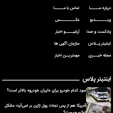
درباره مــــــا
تماس با مــــــا
ویــــــــدیو
عکــــــــــس
پادکست و صدا
آرشیـــــو اخبار
اینتیتر پــلاس
سازمان آگهی ها
مجله خبـــری
مهمتریــن اخبار
اینتیتر پلاس
سود کدام خودرو برای «ایران خودرو» بالاتر است؟
آمریکا هم از پس نجات پول ژاپن بر نمی‌آید؛ مشکل
توکیو چیست؟