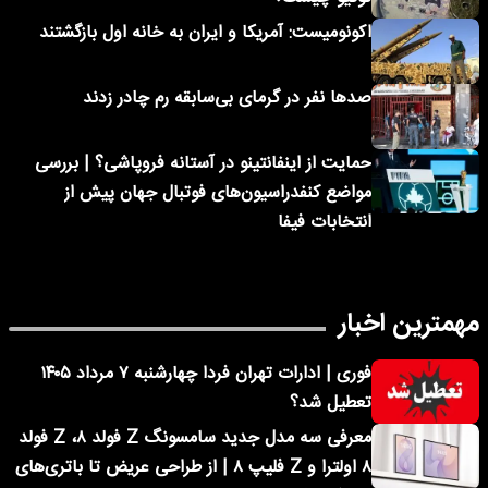
اکونومیست: آمریکا و ایران به خانه اول بازگشتند
صدها نفر در گرمای بی‌سابقه رم چادر زدند
حمایت از اینفانتینو در آستانه فروپاشی؟ | بررسی
مواضع کنفدراسیون‌های فوتبال جهان پیش از
انتخابات فیفا
مهمترین اخبار
فوری | ادارات تهران فردا چهارشنبه ۷ مرداد ۱۴۰۵
تعطیل شد؟
معرفی سه مدل جدید سامسونگ Z فولد ۸، Z فولد
۸ اولترا و Z فلیپ ۸ | از طراحی عریض تا باتری‌های