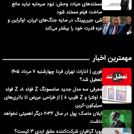
مستندهای حیات وحش: نبود سرمایه نباید مانع
ساخت فیلم مستند شود
شی جین‌پینگ در سایه جنگ‌های ایران، اوکراین و
غزه قدرت خود را بیشتر می‌کند
مهمترین اخبار
فوری | ادارات تهران فردا چهارشنبه ۷ مرداد ۱۴۰۵
تعطیل شد؟
معرفی سه مدل جدید سامسونگ Z فولد ۸، Z فولد
۸ اولترا و Z فلیپ ۸ | از طراحی عریض تا باتری‌های
سیلیکون-کربن
ایلان ماسک: پول در سال ۲۰۳۶ دیگر اهمیتی نخواهد
داشت
پویا گرافیان شرکت‌کننده عشق ابدی ۳ کیست؟