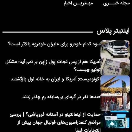
مجله خبـــری
مهمتریــن اخبار
اینتیتر پلاس
سود کدام خودرو برای «ایران خودرو» بالاتر است؟
آمریکا هم از پس نجات پول ژاپن بر نمی‌آید؛ مشکل
توکیو چیست؟
اکونومیست: آمریکا و ایران به خانه اول بازگشتند
صدها نفر در گرمای بی‌سابقه رم چادر زدند
حمایت از اینفانتینو در آستانه فروپاشی؟ | بررسی
مواضع کنفدراسیون‌های فوتبال جهان پیش از
انتخابات فیفا