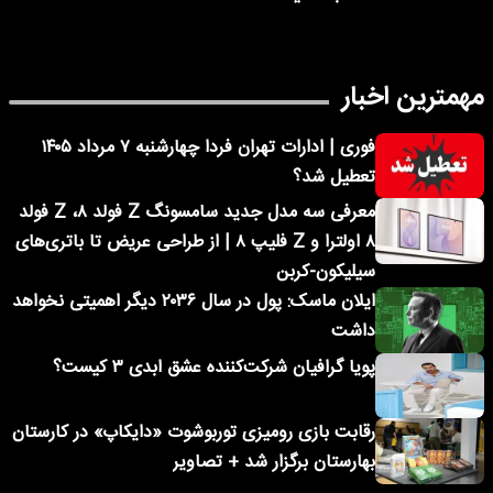
مهمترین اخبار
فوری | ادارات تهران فردا چهارشنبه ۷ مرداد ۱۴۰۵
تعطیل شد؟
معرفی سه مدل جدید سامسونگ Z فولد ۸، Z فولد
۸ اولترا و Z فلیپ ۸ | از طراحی عریض تا باتری‌های
سیلیکون-کربن
ایلان ماسک: پول در سال ۲۰۳۶ دیگر اهمیتی نخواهد
داشت
پویا گرافیان شرکت‌کننده عشق ابدی ۳ کیست؟
رقابت بازی رومیزی توربوشوت «دایکاپ» در کارستان
بهارستان برگزار شد + تصاویر