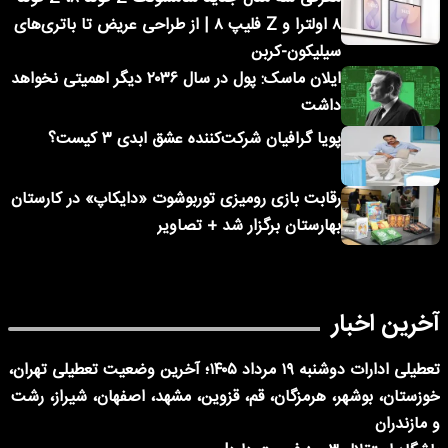
۸ اولترا و Z فلیپ ۸ | از طراحی عریض تا باتری‌های
سیلیکون-کربن
ایلان ماسک: پول در سال ۲۰۳۶ دیگر اهمیتی نخواهد
داشت
پویا گرافیان شرکت‌کننده عشق ابدی ۳ کیست؟
رقابت بازی رومیزی توربوشوت «دایکاپ» در کارستان
بهارستان برگزار شد + تصاویر
آخرین اخبار
تعطیلی ادارات دوشنبه ۱۹ مرداد ۱۴۰۵؛ آخرین وضعیت تعطیلی تهران،
خوزستان، بوشهر، هرمزگان، قم، قزوین، مشهد، اصفهان، شیراز، رشت
و مازندران