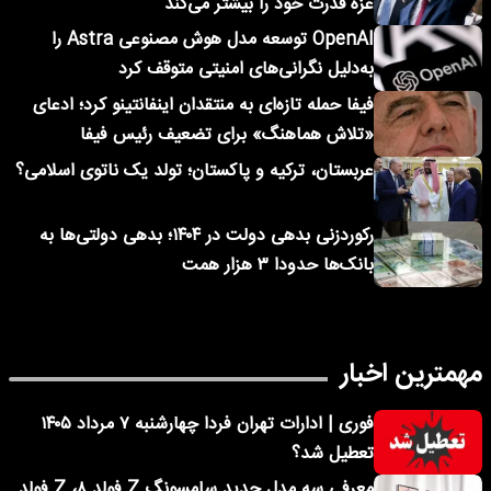
غزه قدرت خود را بیشتر می‌کند
OpenAI توسعه مدل هوش مصنوعی Astra را
به‌دلیل نگرانی‌های امنیتی متوقف کرد
فیفا حمله تازه‌ای به منتقدان اینفانتینو کرد؛ ادعای
«تلاش هماهنگ» برای تضعیف رئیس فیفا
عربستان، ترکیه و پاکستان؛ تولد یک ناتوی اسلامی؟
رکوردزنی بدهی دولت در ۱۴۰۴؛ بدهی دولتی‌ها به
بانک‌ها حدودا ۳ هزار همت
مهمترین اخبار
فوری | ادارات تهران فردا چهارشنبه ۷ مرداد ۱۴۰۵
تعطیل شد؟
معرفی سه مدل جدید سامسونگ Z فولد ۸، Z فولد