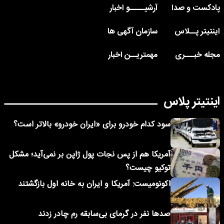
پادکست و صدا
آرشیـــــو اخبار
اینتیتر پــلاس
سازمان آگهی ها
مجله خبـــری
مهمتریــن اخبار
اینتیتر پلاس
سود کدام خودرو برای «ایران خودرو» بالاتر است؟
آمریکا هم از پس نجات پول ژاپن بر نمی‌آید؛ مشکل
توکیو چیست؟
اکونومیست: آمریکا و ایران به خانه اول بازگشتند
صدها نفر در گرمای بی‌سابقه رم چادر زدند