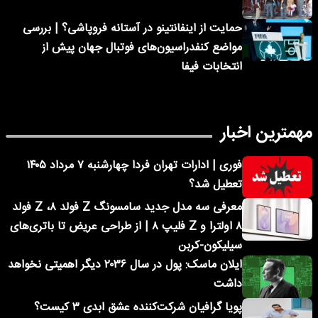
حمایت از اینفانتینو در آستانه فروپاشی؟ | بررسی
مواضع کنفدراسیون‌های فوتبال جهان پیش از
انتخابات فیفا
مهمترین اخبار
فوری | ادارات تهران فردا چهارشنبه ۷ مرداد ۱۴۰۵
تعطیل شد؟
معرفی سه مدل جدید سامسونگ Z فولد ۸، Z فولد
۸ اولترا و Z فلیپ ۸ | از طراحی عریض تا باتری‌های
سیلیکون-کربن
ایلان ماسک: پول در سال ۲۰۳۶ دیگر اهمیتی نخواهد
داشت
پویا گرافیان شرکت‌کننده عشق ابدی ۳ کیست؟