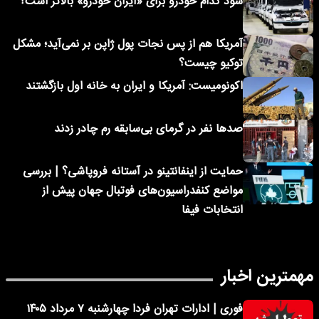
سود کدام خودرو برای «ایران خودرو» بالاتر است؟
آمریکا هم از پس نجات پول ژاپن بر نمی‌آید؛ مشکل
توکیو چیست؟
اکونومیست: آمریکا و ایران به خانه اول بازگشتند
صدها نفر در گرمای بی‌سابقه رم چادر زدند
حمایت از اینفانتینو در آستانه فروپاشی؟ | بررسی
مواضع کنفدراسیون‌های فوتبال جهان پیش از
انتخابات فیفا
مهمترین اخبار
فوری | ادارات تهران فردا چهارشنبه ۷ مرداد ۱۴۰۵