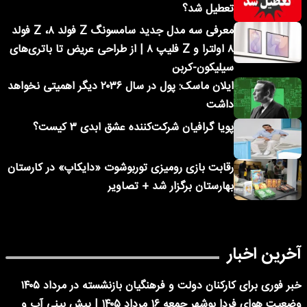
تعطیل شد؟
معرفی سه مدل جدید سامسونگ Z فولد ۸، Z فولد
۸ اولترا و Z فلیپ ۸ | از طراحی عریض تا باتری‌های
سیلیکون-کربن
ایلان ماسک: پول در سال ۲۰۳۶ دیگر اهمیتی نخواهد
داشت
پویا گرافیان شرکت‌کننده عشق ابدی ۳ کیست؟
رقابت بازی رومیزی توربوشوت «دایکاپ» در کارستان
بهارستان برگزار شد + تصاویر
آخرین اخبار
خبر فوری برای کارکنان دولت و فرهنگیان بازنشسته در مرداد ۱۴۰۵
وضعیت هوای فردا بوشهر جمعه ۱۶ مرداد ۱۴۰۵ | پیش بینی آب و