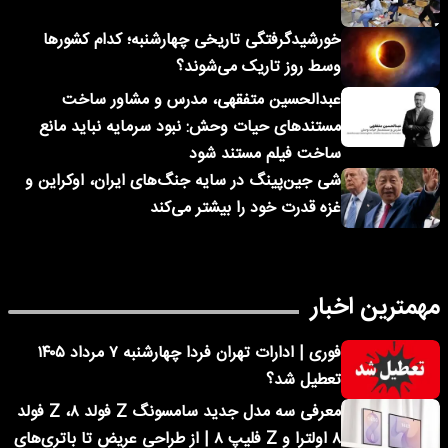
خورشیدگرفتگی تاریخی چهارشنبه؛ کدام کشورها
وسط روز تاریک می‌شوند؟
عبدالحسین متفقهی، مدرس و مشاور ساخت
مستندهای حیات وحش: نبود سرمایه نباید مانع
ساخت فیلم مستند شود
شی جین‌پینگ در سایه جنگ‌های ایران، اوکراین و
غزه قدرت خود را بیشتر می‌کند
مهمترین اخبار
فوری | ادارات تهران فردا چهارشنبه ۷ مرداد ۱۴۰۵
تعطیل شد؟
معرفی سه مدل جدید سامسونگ Z فولد ۸، Z فولد
۸ اولترا و Z فلیپ ۸ | از طراحی عریض تا باتری‌های