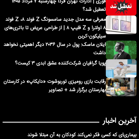
فوری | ادارات تهران فردا چهارشنبه ۷ مرداد ۱۴۰۵
تعطیل شد؟
معرفی سه مدل جدید سامسونگ Z فولد ۸، Z فولد
۸ اولترا و Z فلیپ ۸ | از طراحی عریض تا باتری‌های
سیلیکون-کربن
ایلان ماسک: پول در سال ۲۰۳۶ دیگر اهمیتی نخواهد
داشت
پویا گرافیان شرکت‌کننده عشق ابدی ۳ کیست؟
رقابت بازی رومیزی توربوشوت «دایکاپ» در کارستان
بهارستان برگزار شد + تصاویر
آخرین اخبار
بیماری‌ای که کسی فکر نمی‌کند کودکان به آن مبتلا شوند