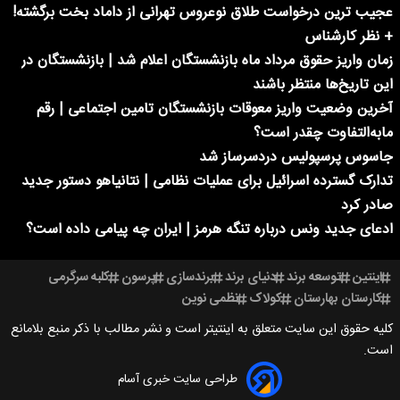
عجیب ترین درخواست طلاق نوعروس تهرانی از داماد بخت برگشته!
+ نظر کارشناس
زمان واریز حقوق مرداد ماه بازنشستگان اعلام شد | بازنشستگان در
این تاریخ‌ها منتظر باشند
آخرین وضعیت واریز معوقات بازنشستگان تامین اجتماعی | رقم
مابه‌التفاوت چقدر است؟
جاسوس پرسپولیس دردسرساز شد
تدارک گسترده اسرائیل برای عملیات نظامی | نتانیاهو دستور جدید
صادر کرد
ادعای جدید ونس درباره تنگه هرمز | ایران چه پیامی داده است؟
اینتین
توسعه برند
دنیای برند
برندسازی
پرسون
کلبه سرگرمی
کارستان بهارستان
کولاک
نظمی نوین
کلیه حقوق این سایت متعلق به اینتیتر است و نشر مطالب با ذکر منبع بلامانع
است.
طراحی سایت خبری آسام