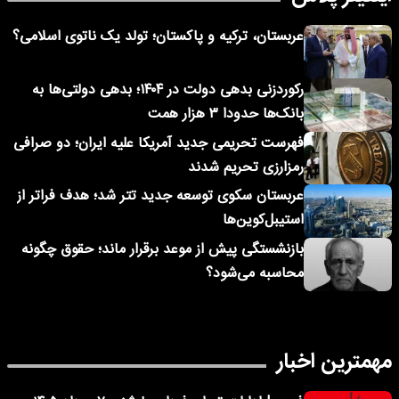
عربستان، ترکیه و پاکستان؛ تولد یک ناتوی اسلامی؟
رکوردزنی بدهی دولت در ۱۴۰۴؛ بدهی دولتی‌ها به
بانک‌ها حدودا ۳ هزار همت
فهرست تحریمی جدید آمریکا علیه ایران؛ دو صرافی
رمزارزی تحریم شدند
عربستان سکوی توسعه جدید تتر شد؛ هدف فراتر از
استیبل‌کوین‌ها
بازنشستگی پیش از موعد برقرار ماند؛ حقوق چگونه
محاسبه می‌شود؟
مهمترین اخبار