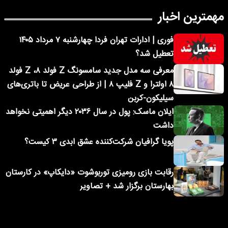
مهمترین اخبار
فوری | ادارات تهران فردا چهارشنبه ۷ مرداد ۱۴۰۵
تعطیل شد؟
معرفی سه مدل جدید سامسونگ Z فولد ۸، Z فولد
۸ اولترا و Z فلیپ ۸ | از طراحی عریض تا باتری‌های
سیلیکون-کربن
ایلان ماسک: پول در سال ۲۰۳۶ دیگر اهمیتی نخواهد
داشت
پویا گرافیان شرکت‌کننده عشق ابدی ۳ کیست؟
رقابت بازی رومیزی توربوشوت «دایکاپ» در کارستان
بهارستان برگزار شد + تصاویر