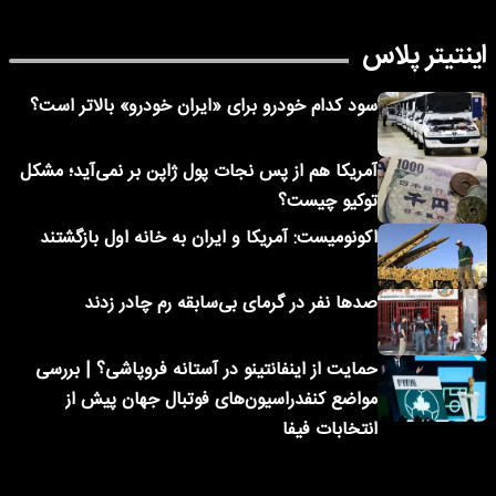
اینتیتر پلاس
سود کدام خودرو برای «ایران خودرو» بالاتر است؟
آمریکا هم از پس نجات پول ژاپن بر نمی‌آید؛ مشکل
توکیو چیست؟
اکونومیست: آمریکا و ایران به خانه اول بازگشتند
صدها نفر در گرمای بی‌سابقه رم چادر زدند
حمایت از اینفانتینو در آستانه فروپاشی؟ | بررسی
مواضع کنفدراسیون‌های فوتبال جهان پیش از
انتخابات فیفا