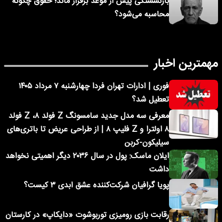
بازنشستگی پیش از موعد برقرار ماند؛ حقوق چگونه
محاسبه می‌شود؟
مهمترین اخبار
فوری | ادارات تهران فردا چهارشنبه ۷ مرداد ۱۴۰۵
تعطیل شد؟
معرفی سه مدل جدید سامسونگ Z فولد ۸، Z فولد
۸ اولترا و Z فلیپ ۸ | از طراحی عریض تا باتری‌های
سیلیکون-کربن
ایلان ماسک: پول در سال ۲۰۳۶ دیگر اهمیتی نخواهد
داشت
پویا گرافیان شرکت‌کننده عشق ابدی ۳ کیست؟
رقابت بازی رومیزی توربوشوت «دایکاپ» در کارستان