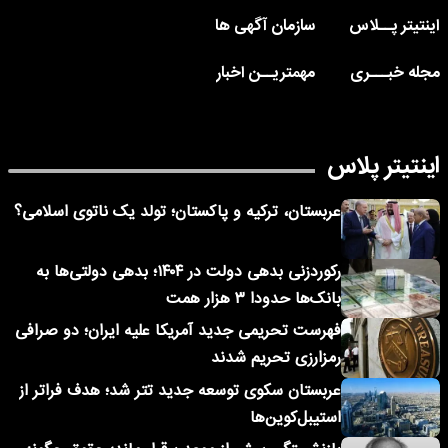
اینتیتر پــلاس
سازمان آگهی ها
مجله خبـــری
مهمتریــن اخبار
اینتیتر پلاس
عربستان، ترکیه و پاکستان؛ تولد یک ناتوی اسلامی؟
رکوردزنی بدهی دولت در ۱۴۰۴؛ بدهی دولتی‌ها به
بانک‌ها حدودا ۳ هزار همت
فهرست تحریمی جدید آمریکا علیه ایران؛ دو صرافی
رمزارزی تحریم شدند
عربستان سکوی توسعه جدید تتر شد؛ هدف فراتر از
استیبل‌کوین‌ها