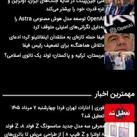
شی جین‌پینگ در سایه جنگ‌های ایران، اوکراین و
غزه قدرت خود را بیشتر می‌کند
OpenAI توسعه مدل هوش مصنوعی Astra را
به‌دلیل نگرانی‌های امنیتی متوقف کرد
فیفا حمله تازه‌ای به منتقدان اینفانتینو کرد؛ ادعای
«تلاش هماهنگ» برای تضعیف رئیس فیفا
عربستان، ترکیه و پاکستان؛ تولد یک ناتوی اسلامی؟
مهمترین اخبار
فوری | ادارات تهران فردا چهارشنبه ۷ مرداد ۱۴۰۵
تعطیل شد؟
معرفی سه مدل جدید سامسونگ Z فولد ۸، Z فولد
۸ اولترا و Z فلیپ ۸ | از طراحی عریض تا باتری‌های