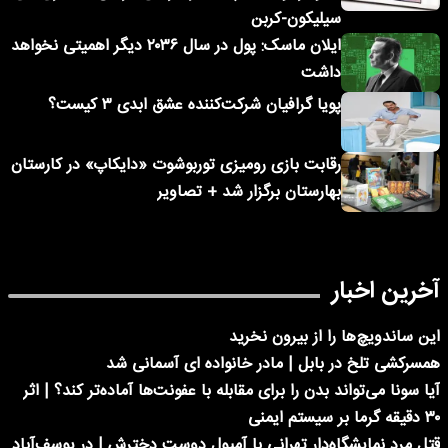
سیلیکون-کربن
ایلان ماسک: پول در سال ۲۰۳۶ دیگر اهمیتی نخواهد
داشت
پویا گرافیان شرکت‌کننده عشق ابدی ۳ کیست؟
رقابت بازی رومیزی توربوشوت «دایکاپ» در کارستان
بهارستان برگزار شد + تصاویر
آخرین اخبار
این ساندویچ‌ها را از بیرون نخرید
همسرکشی تلخ در بابل | مادر خانواده ای آسمانی شد
آیا سونا می‌تواند بدن را برای مقابله با عفونت‌ها آماده‌تر کند؟ | اثر
۳۰ دقیقه گرما بر سیستم ایمنی
قتل مرد نمایشگاه‌دار تهرانی با آمپول دوست دخترش | در یوسف‌آباد