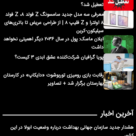
تعطیل شد؟
معرفی سه مدل جدید سامسونگ Z فولد ۸، Z فولد
۸ اولترا و Z فلیپ ۸ | از طراحی عریض تا باتری‌های
سیلیکون-کربن
ایلان ماسک: پول در سال ۲۰۳۶ دیگر اهمیتی نخواهد
داشت
پویا گرافیان شرکت‌کننده عشق ابدی ۳ کیست؟
رقابت بازی رومیزی توربوشوت «دایکاپ» در کارستان
بهارستان برگزار شد + تصاویر
آخرین اخبار
هشدار جدید سازمان جهانی بهداشت درباره وضعیت ابولا در این
کشور