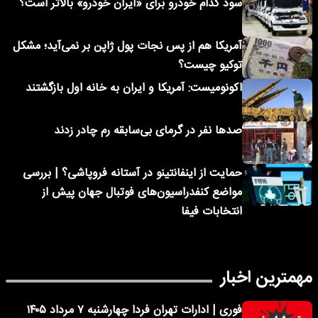
سود کدام خودرو برای «ایران خودرو» بالاتر است؟
آمریکا هم از پس نجات پول ژاپن بر نمی‌آید؛ مشکل
توکیو چیست؟
اکونومیست: آمریکا و ایران به خانه اول بازگشتند
صدها نفر در گرمای بی‌سابقه رم چادر زدند
حمایت از اینفانتینو در آستانه فروپاشی؟ | بررسی
مواضع کنفدراسیون‌های فوتبال جهان پیش از
انتخابات فیفا
مهمترین اخبار
فوری | ادارات تهران فردا چهارشنبه ۷ مرداد ۱۴۰۵