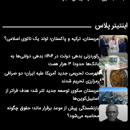
اینتیتر پلاس
عربستان، ترکیه و پاکستان؛ تولد یک ناتوی اسلامی؟
رکوردزنی بدهی دولت در ۱۴۰۴؛ بدهی دولتی‌ها به
بانک‌ها حدودا ۳ هزار همت
فهرست تحریمی جدید آمریکا علیه ایران؛ دو صرافی
رمزارزی تحریم شدند
عربستان سکوی توسعه جدید تتر شد؛ هدف فراتر از
استیبل‌کوین‌ها
بازنشستگی پیش از موعد برقرار ماند؛ حقوق چگونه
محاسبه می‌شود؟