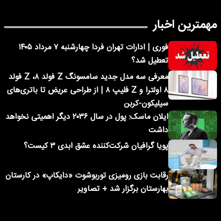
مهمترین اخبار
فوری | ادارات تهران فردا چهارشنبه ۷ مرداد ۱۴۰۵
تعطیل شد؟
معرفی سه مدل جدید سامسونگ Z فولد ۸، Z فولد
۸ اولترا و Z فلیپ ۸ | از طراحی عریض تا باتری‌های
سیلیکون-کربن
ایلان ماسک: پول در سال ۲۰۳۶ دیگر اهمیتی نخواهد
داشت
پویا گرافیان شرکت‌کننده عشق ابدی ۳ کیست؟
رقابت بازی رومیزی توربوشوت «دایکاپ» در کارستان
بهارستان برگزار شد + تصاویر