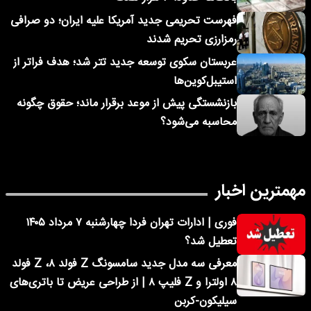
فهرست تحریمی جدید آمریکا علیه ایران؛ دو صرافی
رمزارزی تحریم شدند
عربستان سکوی توسعه جدید تتر شد؛ هدف فراتر از
استیبل‌کوین‌ها
بازنشستگی پیش از موعد برقرار ماند؛ حقوق چگونه
محاسبه می‌شود؟
مهمترین اخبار
فوری | ادارات تهران فردا چهارشنبه ۷ مرداد ۱۴۰۵
تعطیل شد؟
معرفی سه مدل جدید سامسونگ Z فولد ۸، Z فولد
۸ اولترا و Z فلیپ ۸ | از طراحی عریض تا باتری‌های
سیلیکون-کربن