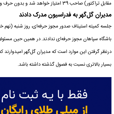
مقابل تراکتور) صاحب 39 امتیاز خواهد شد و بدون حرف و حدیث به عنوان نماینده ایران به مسابقات فصل پیش‌روی لیگ قهرمانان آسیا2 می‌رود.
مدیران گل‌گهر به فدراسیون مدرک دادند
باشگاه سپاهان مجوز حرفه‌ای ندادند. در همین حین مسئولان
درنظر گرفتن این موارد است که مدیران گل‌گهر امیدوارند ک
بسیار بالاتری نسبت به فصول گذشته داشته باشد.