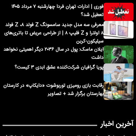
فوری | ادارات تهران فردا چهارشنبه ۷ مرداد ۱۴۰۵
تعطیل شد؟
معرفی سه مدل جدید سامسونگ Z فولد ۸، Z فولد
۸ اولترا و Z فلیپ ۸ | از طراحی عریض تا باتری‌های
سیلیکون-کربن
ایلان ماسک: پول در سال ۲۰۳۶ دیگر اهمیتی نخواهد
داشت
پویا گرافیان شرکت‌کننده عشق ابدی ۳ کیست؟
رقابت بازی رومیزی توربوشوت «دایکاپ» در کارستان
بهارستان برگزار شد + تصاویر
آخرین اخبار