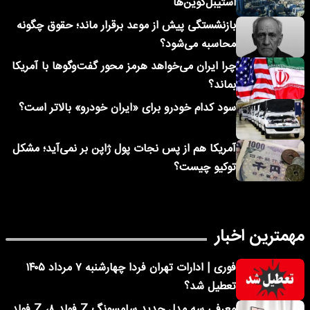
استیبل‌کوین‌ها
بازنشستگی پیش از موعد برقرار ماند؛ حقوق چگونه
محاسبه می‌شود؟
چرا ایران می‌خواهد هرمز محور گفت‌وگوها با آمریکا
بماند؟
سود کدام خودرو برای «ایران خودرو» بالاتر است؟
آمریکا هم از پس نجات پول ژاپن بر نمی‌آید؛ مشکل
توکیو چیست؟
مهمترین اخبار
فوری | ادارات تهران فردا چهارشنبه ۷ مرداد ۱۴۰۵
تعطیل شد؟
معرفی سه مدل جدید سامسونگ Z فولد ۸، Z فولد