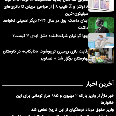
۸ اولترا و Z فلیپ ۸ | از طراحی عریض تا باتری‌های
سیلیکون-کربن
ایلان ماسک: پول در سال ۲۰۳۶ دیگر اهمیتی نخواهد
داشت
پویا گرافیان شرکت‌کننده عشق ابدی ۳ کیست؟
رقابت بازی رومیزی توربوشوت «دایکاپ» در کارستان
بهارستان برگزار شد + تصاویر
آخرین اخبار
خبر داغ از واریز یارانه ۲ میلیون و ۹۸۵ هزار تومانی برای این
خانوارها
واریز حقوق مرداد فرهنگیان از این تاریخ قطعی شد