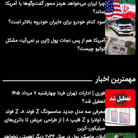
چرا ایران می‌خواهد هرمز محور گفت‌وگوها با آمریکا
بماند؟
سود کدام خودرو برای «ایران خودرو» بالاتر است؟
آمریکا هم از پس نجات پول ژاپن بر نمی‌آید؛ مشکل
توکیو چیست؟
مهمترین اخبار
فوری | ادارات تهران فردا چهارشنبه ۷ مرداد ۱۴۰۵
تعطیل شد؟
معرفی سه مدل جدید سامسونگ Z فولد ۸، Z فولد
۸ اولترا و Z فلیپ ۸ | از طراحی عریض تا باتری‌های
سیلیکون-کربن
ایلان ماسک: پول در سال ۲۰۳۶ دیگر اهمیتی نخواهد