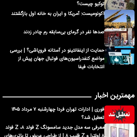
توکیو چیست؟
اکونومیست: آمریکا و ایران به خانه اول بازگشتند
صدها نفر در گرمای بی‌سابقه رم چادر زدند
حمایت از اینفانتینو در آستانه فروپاشی؟ | بررسی
مواضع کنفدراسیون‌های فوتبال جهان پیش از
انتخابات فیفا
مهمترین اخبار
فوری | ادارات تهران فردا چهارشنبه ۷ مرداد ۱۴۰۵
تعطیل شد؟
معرفی سه مدل جدید سامسونگ Z فولد ۸، Z فولد
۸ اولترا و Z فلیپ ۸ | از طراحی عریض تا باتری‌های