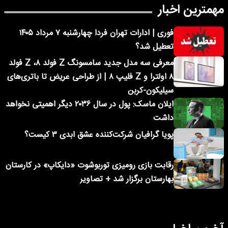
مهمترین اخبار
فوری | ادارات تهران فردا چهارشنبه ۷ مرداد ۱۴۰۵
تعطیل شد؟
معرفی سه مدل جدید سامسونگ Z فولد ۸، Z فولد
۸ اولترا و Z فلیپ ۸ | از طراحی عریض تا باتری‌های
سیلیکون-کربن
ایلان ماسک: پول در سال ۲۰۳۶ دیگر اهمیتی نخواهد
داشت
پویا گرافیان شرکت‌کننده عشق ابدی ۳ کیست؟
رقابت بازی رومیزی توربوشوت «دایکاپ» در کارستان
بهارستان برگزار شد + تصاویر