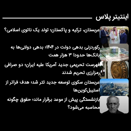
اینتیتر پلاس
عربستان، ترکیه و پاکستان؛ تولد یک ناتوی اسلامی؟
رکوردزنی بدهی دولت در ۱۴۰۴؛ بدهی دولتی‌ها به
بانک‌ها حدودا ۳ هزار همت
فهرست تحریمی جدید آمریکا علیه ایران؛ دو صرافی
رمزارزی تحریم شدند
عربستان سکوی توسعه جدید تتر شد؛ هدف فراتر از
استیبل‌کوین‌ها
بازنشستگی پیش از موعد برقرار ماند؛ حقوق چگونه
محاسبه می‌شود؟