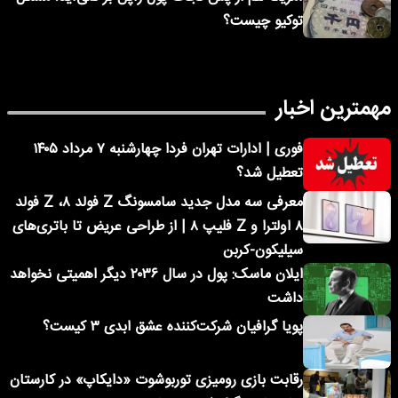
توکیو چیست؟
مهمترین اخبار
فوری | ادارات تهران فردا چهارشنبه ۷ مرداد ۱۴۰۵
تعطیل شد؟
معرفی سه مدل جدید سامسونگ Z فولد ۸، Z فولد
۸ اولترا و Z فلیپ ۸ | از طراحی عریض تا باتری‌های
سیلیکون-کربن
ایلان ماسک: پول در سال ۲۰۳۶ دیگر اهمیتی نخواهد
داشت
پویا گرافیان شرکت‌کننده عشق ابدی ۳ کیست؟
رقابت بازی رومیزی توربوشوت «دایکاپ» در کارستان