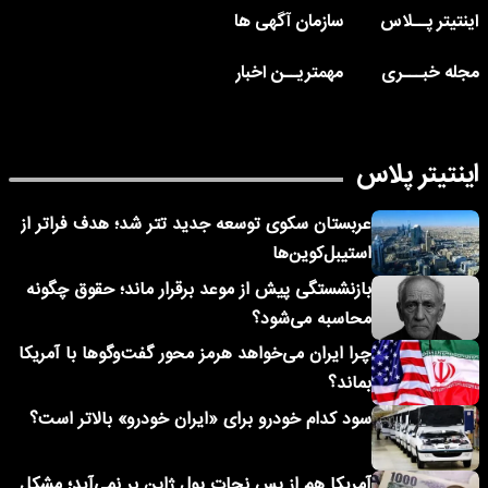
اینتیتر پــلاس
سازمان آگهی ها
مجله خبـــری
مهمتریــن اخبار
اینتیتر پلاس
عربستان سکوی توسعه جدید تتر شد؛ هدف فراتر از
استیبل‌کوین‌ها
بازنشستگی پیش از موعد برقرار ماند؛ حقوق چگونه
محاسبه می‌شود؟
چرا ایران می‌خواهد هرمز محور گفت‌وگوها با آمریکا
بماند؟
سود کدام خودرو برای «ایران خودرو» بالاتر است؟
آمریکا هم از پس نجات پول ژاپن بر نمی‌آید؛ مشکل