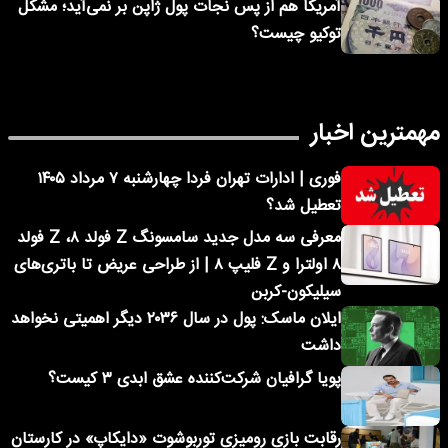
آمریکا هم از پس نجات پول ژاپن بر نمی‌آید؛ مشکل
توکیو چیست؟
مهمترین اخبار
فوری | ادارات تهران فردا چهارشنبه ۷ مرداد ۱۴۰۵
تعطیل شد؟
معرفی سه مدل جدید سامسونگ Z فولد ۸، Z فولد
۸ اولترا و Z فلیپ ۸ | از طراحی عریض تا باتری‌های
سیلیکون-کربن
ایلان ماسک: پول در سال ۲۰۳۶ دیگر اهمیتی نخواهد
داشت
پویا گرافیان شرکت‌کننده عشق ابدی ۳ کیست؟
رقابت بازی رومیزی توربوشوت «دایکاپ» در کارستان