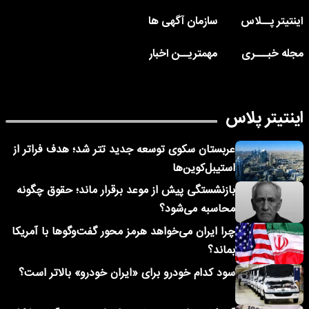
اینتیتر پــلاس
سازمان آگهی ها
مجله خبـــری
مهمتریــن اخبار
اینتیتر پلاس
عربستان سکوی توسعه جدید تتر شد؛ هدف فراتر از
استیبل‌کوین‌ها
بازنشستگی پیش از موعد برقرار ماند؛ حقوق چگونه
محاسبه می‌شود؟
چرا ایران می‌خواهد هرمز محور گفت‌وگوها با آمریکا
بماند؟
سود کدام خودرو برای «ایران خودرو» بالاتر است؟