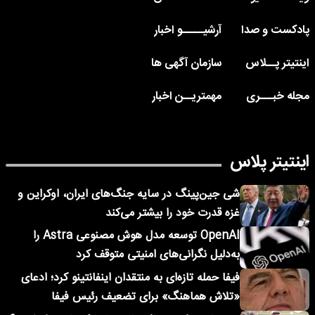
پادکست و صدا
آرشیـــــو اخبار
اینتیتر پــلاس
سازمان آگهی ها
مجله خبـــری
مهمتریــن اخبار
اینتیتر پلاس
شی جین‌پینگ در سایه جنگ‌های ایران، اوکراین و
غزه قدرت خود را بیشتر می‌کند
OpenAI توسعه مدل هوش مصنوعی Astra را
به‌دلیل نگرانی‌های امنیتی متوقف کرد
فیفا حمله تازه‌ای به منتقدان اینفانتینو کرد؛ ادعای
«تلاش هماهنگ» برای تضعیف رئیس فیفا