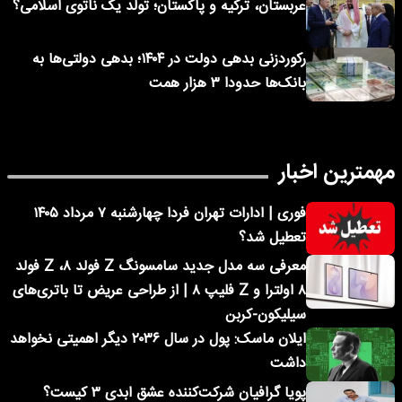
عربستان، ترکیه و پاکستان؛ تولد یک ناتوی اسلامی؟
رکوردزنی بدهی دولت در ۱۴۰۴؛ بدهی دولتی‌ها به
بانک‌ها حدودا ۳ هزار همت
مهمترین اخبار
فوری | ادارات تهران فردا چهارشنبه ۷ مرداد ۱۴۰۵
تعطیل شد؟
معرفی سه مدل جدید سامسونگ Z فولد ۸، Z فولد
۸ اولترا و Z فلیپ ۸ | از طراحی عریض تا باتری‌های
سیلیکون-کربن
ایلان ماسک: پول در سال ۲۰۳۶ دیگر اهمیتی نخواهد
داشت
پویا گرافیان شرکت‌کننده عشق ابدی ۳ کیست؟