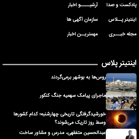
پادکست و صدا
آرشیـــــو اخبار
اینتیتر پــلاس
سازمان آگهی ها
مجله خبـــری
مهمتریــن اخبار
اینتیتر پلاس
روس‌ها به بوشهر برمی‌گردند
ماجرای پیامک‌ سهمیه جنگ کنکور
خورشیدگرفتگی تاریخی چهارشنبه؛ کدام کشورها
وسط روز تاریک می‌شوند؟
عبدالحسین متفقهی، مدرس و مشاور ساخت