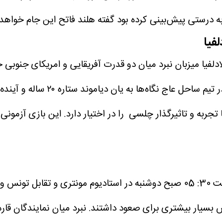
ه درستی پیش‌بینی کرده بود گفته هلند فاتح این جام خواهد
فیا
وه E ساعت 30: 02بامداد دوشنبه فیلادلفیا میزبان نبرد میان دو قدرت آفریقایی 
خوبی قرار دارند و برای صعود از ا
جربه و تاثیرگذار چلسی را در اختیار دارد. این بازی آزمون
سیار بیشتری برای صعود داشتند. نبرد میان نمایندگان قاره ار