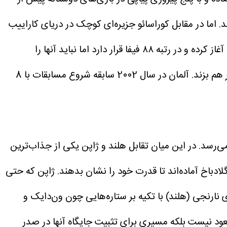
د. اما در مقابل کوراسائو جزیره‌‌ای کوچک در دریای کاراییب
جنوبی با تنها ۱۵۵ هزار جمعیت داستان متفاوتی دارد. با اینکه این تیم تنها از سال ۲۰۱۱ فعالیت خود را در سطح بین‌المللی آغاز کرده و در رتبه ۸۸ فیفا قرار دارد اما نباید آنها را
دست‌کم گرفت. حضور رانجلو جانگا، بهترین گلزن تاریخ این کشور با ۲۱ گل می‌تواند در لحظات حساس نظم آلمانی‌‌ها را بر هم بزند. آلمان در سال 2002 سابقه شروع مسابقات با 8
ر به نظر می‌رسد. در این میان تقابل هلند و ژاپن یکی از جذاب‌‌ترین
باخ آماده‌‌اند تا قدرت خود را نشان بدهند. ژاپن که حتی
ی نارنجی (هلند) با تکیه بر ستاره‌هایی چون ون‌دایک و
د نیست بلکه مسیری برای تثبیت جایگاه آنها در صدر