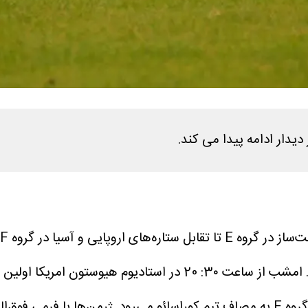
دیدار ادامه پیدا می کند.
امشب از ساعت 3۰: 20 در استادیوم هیوستون 
جهان که هر سال نامش در لیست مدعیان قهرمانی است در گروه E به مصاف تیم کوراسائو م