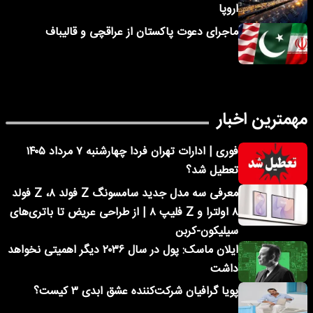
اروپا
ماجرای دعوت پاکستان از عراقچی و قالیباف
مهمترین اخبار
فوری | ادارات تهران فردا چهارشنبه ۷ مرداد ۱۴۰۵
تعطیل شد؟
معرفی سه مدل جدید سامسونگ Z فولد ۸، Z فولد
۸ اولترا و Z فلیپ ۸ | از طراحی عریض تا باتری‌های
سیلیکون-کربن
ایلان ماسک: پول در سال ۲۰۳۶ دیگر اهمیتی نخواهد
داشت
پویا گرافیان شرکت‌کننده عشق ابدی ۳ کیست؟