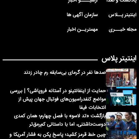
پادکست و صدا
آرشیـــــو اخبار
اینتیتر پــلاس
سازمان آگهی ها
مجله خبـــری
مهمتریــن اخبار
اینتیتر پلاس
صدها نفر در گرمای بی‌سابقه رم چادر زدند
حمایت از اینفانتینو در آستانه فروپاشی؟ | بررسی
مواضع کنفدراسیون‌های فوتبال جهان پیش از
انتخابات فیفا
بازگشت «تد لاسو» با فصل چهارم؛ همان کمدی
دوست‌داشتنی، اما با داستانی کم‌رمق‌تر
چین خط قرمز کشید؛ پاسخ پکن به فشار آمریکا و