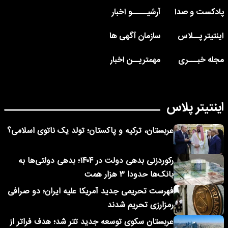
پادکست و صدا
آرشیـــــو اخبار
اینتیتر پــلاس
سازمان آگهی ها
مجله خبـــری
مهمتریــن اخبار
اینتیتر پلاس
عربستان، ترکیه و پاکستان؛ تولد یک ناتوی اسلامی؟
رکوردزنی بدهی دولت در ۱۴۰۴؛ بدهی دولتی‌ها به
بانک‌ها حدودا ۳ هزار همت
فهرست تحریمی جدید آمریکا علیه ایران؛ دو صرافی
رمزارزی تحریم شدند
عربستان سکوی توسعه جدید تتر شد؛ هدف فراتر از