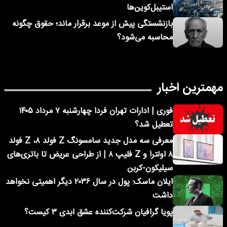
استیبل‌کوین‌ها
بازنشستگی پیش از موعد برقرار ماند؛ حقوق چگونه
محاسبه می‌شود؟
مهمترین اخبار
فوری | ادارات تهران فردا چهارشنبه ۷ مرداد ۱۴۰۵
تعطیل شد؟
معرفی سه مدل جدید سامسونگ Z فولد ۸، Z فولد
۸ اولترا و Z فلیپ ۸ | از طراحی عریض تا باتری‌های
سیلیکون-کربن
ایلان ماسک: پول در سال ۲۰۳۶ دیگر اهمیتی نخواهد
داشت
پویا گرافیان شرکت‌کننده عشق ابدی ۳ کیست؟