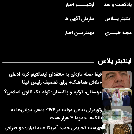
پادکست و صدا
آرشیـــــو اخبار
اینتیتر پــلاس
سازمان آگهی ها
مجله خبـــری
مهمتریــن اخبار
اینتیتر پلاس
فیفا حمله تازه‌ای به منتقدان اینفانتینو کرد؛ ادعای
«تلاش هماهنگ» برای تضعیف رئیس فیفا
عربستان، ترکیه و پاکستان؛ تولد یک ناتوی اسلامی؟
رکوردزنی بدهی دولت در ۱۴۰۴؛ بدهی دولتی‌ها به
بانک‌ها حدودا ۳ هزار همت
فهرست تحریمی جدید آمریکا علیه ایران؛ دو صرافی