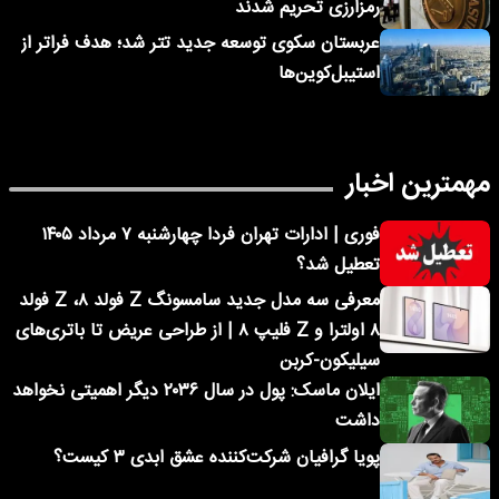
رمزارزی تحریم شدند
عربستان سکوی توسعه جدید تتر شد؛ هدف فراتر از
استیبل‌کوین‌ها
مهمترین اخبار
فوری | ادارات تهران فردا چهارشنبه ۷ مرداد ۱۴۰۵
تعطیل شد؟
معرفی سه مدل جدید سامسونگ Z فولد ۸، Z فولد
۸ اولترا و Z فلیپ ۸ | از طراحی عریض تا باتری‌های
سیلیکون-کربن
ایلان ماسک: پول در سال ۲۰۳۶ دیگر اهمیتی نخواهد
داشت
پویا گرافیان شرکت‌کننده عشق ابدی ۳ کیست؟