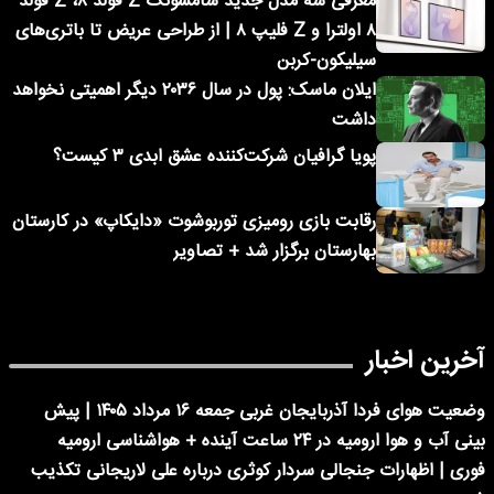
معرفی سه مدل جدید سامسونگ Z فولد ۸، Z فولد
۸ اولترا و Z فلیپ ۸ | از طراحی عریض تا باتری‌های
سیلیکون-کربن
ایلان ماسک: پول در سال ۲۰۳۶ دیگر اهمیتی نخواهد
داشت
پویا گرافیان شرکت‌کننده عشق ابدی ۳ کیست؟
رقابت بازی رومیزی توربوشوت «دایکاپ» در کارستان
بهارستان برگزار شد + تصاویر
آخرین اخبار
وضعیت هوای فردا آذربایجان غربی جمعه ۱۶ مرداد ۱۴۰۵ | پیش
بینی آب و هوا ارومیه در ۲۴ ساعت آینده + هواشناسی ارومیه
فوری | اظهارات جنجالی سردار کوثری درباره علی لاریجانی تکذیب