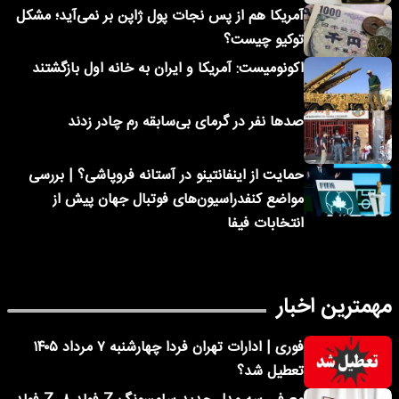
آمریکا هم از پس نجات پول ژاپن بر نمی‌آید؛ مشکل
توکیو چیست؟
اکونومیست: آمریکا و ایران به خانه اول بازگشتند
صدها نفر در گرمای بی‌سابقه رم چادر زدند
حمایت از اینفانتینو در آستانه فروپاشی؟ | بررسی
مواضع کنفدراسیون‌های فوتبال جهان پیش از
انتخابات فیفا
مهمترین اخبار
فوری | ادارات تهران فردا چهارشنبه ۷ مرداد ۱۴۰۵
تعطیل شد؟