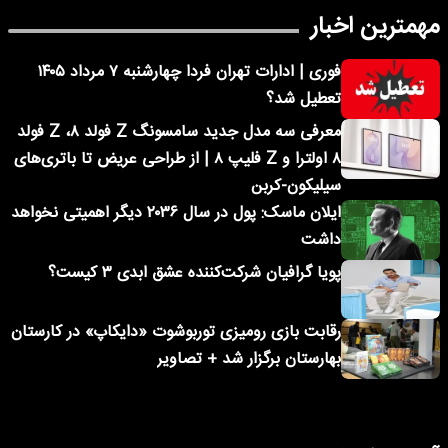
مهمترین اخبار
فوری | ادارات تهران فردا چهارشنبه ۷ مرداد ۱۴۰۵
تعطیل شد؟
معرفی سه مدل جدید سامسونگ Z فولد ۸، Z فولد
۸ اولترا و Z فلیپ ۸ | از طراحی عریض تا باتری‌های
سیلیکون-کربن
ایلان ماسک: پول در سال ۲۰۳۶ دیگر اهمیتی نخواهد
داشت
پویا گرافیان شرکت‌کننده عشق ابدی ۳ کیست؟
رقابت بازی رومیزی توربوشوت «دایکاپ» در کارستان
بهارستان برگزار شد + تصاویر