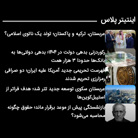
اینتیتر پلاس
عربستان، ترکیه و پاکستان؛ تولد یک ناتوی اسلامی؟
رکوردزنی بدهی دولت در ۱۴۰۴؛ بدهی دولتی‌ها به
بانک‌ها حدودا ۳ هزار همت
فهرست تحریمی جدید آمریکا علیه ایران؛ دو صرافی
رمزارزی تحریم شدند
عربستان سکوی توسعه جدید تتر شد؛ هدف فراتر از
استیبل‌کوین‌ها
بازنشستگی پیش از موعد برقرار ماند؛ حقوق چگونه
محاسبه می‌شود؟