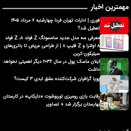
مهمترین اخبار
فوری | ادارات تهران فردا چهارشنبه ۷ مرداد ۱۴۰۵
تعطیل شد؟
معرفی سه مدل جدید سامسونگ Z فولد ۸، Z فولد
۸ اولترا و Z فلیپ ۸ | از طراحی عریض تا باتری‌های
سیلیکون-کربن
ایلان ماسک: پول در سال ۲۰۳۶ دیگر اهمیتی نخواهد
داشت
پویا گرافیان شرکت‌کننده عشق ابدی ۳ کیست؟
رقابت بازی رومیزی توربوشوت «دایکاپ» در کارستان
بهارستان برگزار شد + تصاویر