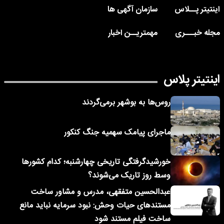
اینتیتر پــلاس
سازمان آگهی ها
مجله خبـــری
مهمتریــن اخبار
اینتیتر پلاس
روس‌ها به بوشهر برمی‌گردند
ماجرای پیامک‌ سهمیه جنگ کنکور
خورشیدگرفتگی تاریخی چهارشنبه؛ کدام کشورها
وسط روز تاریک می‌شوند؟
عبدالحسین متفقهی، مدرس و مشاور ساخت
مستندهای حیات وحش: نبود سرمایه نباید مانع
ساخت فیلم مستند شود