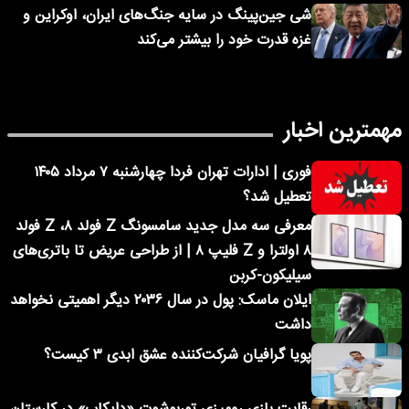
شی جین‌پینگ در سایه جنگ‌های ایران، اوکراین و
غزه قدرت خود را بیشتر می‌کند
مهمترین اخبار
فوری | ادارات تهران فردا چهارشنبه ۷ مرداد ۱۴۰۵
تعطیل شد؟
معرفی سه مدل جدید سامسونگ Z فولد ۸، Z فولد
۸ اولترا و Z فلیپ ۸ | از طراحی عریض تا باتری‌های
سیلیکون-کربن
ایلان ماسک: پول در سال ۲۰۳۶ دیگر اهمیتی نخواهد
داشت
پویا گرافیان شرکت‌کننده عشق ابدی ۳ کیست؟