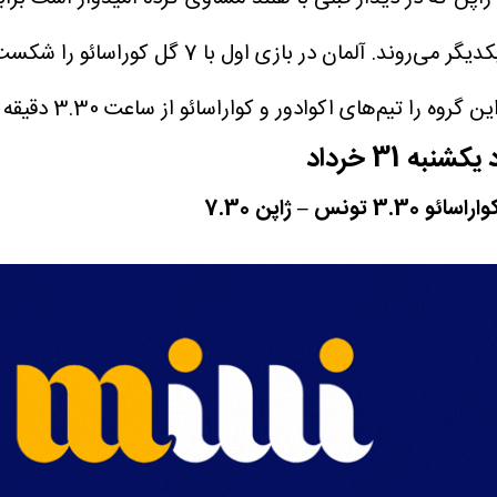
ساحل عاج از ساعت 23.30 دقیقه به وقت تهران به 
 اکوادور و کواراسائو از ساعت 3.30 دقیقه بامداد انجام می‌دهند.
راسائو 3.30
تونس – ژاپن 7.30