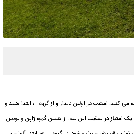
امشب در اولین دیدار و از گروه F، ابتدا هلند و
ر این گروه 3 امتیازی و صدرنشین است و هلند با یک امتیاز در تعقیب این تیم. از همین گروه ژاپن و تونس
در گروه E هم ابتدا آلمان و