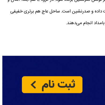
مصاف یکدیگر می‌روند. آلمان در بازی اول با 7 گل کوراسائو را شکست داده و صدرنشین است. ساحل عاج هم برتری خفیفی