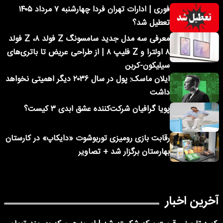
فوری | ادارات تهران فردا چهارشنبه ۷ مرداد ۱۴۰۵
تعطیل شد؟
معرفی سه مدل جدید سامسونگ Z فولد ۸، Z فولد
۸ اولترا و Z فلیپ ۸ | از طراحی عریض تا باتری‌های
سیلیکون-کربن
ایلان ماسک: پول در سال ۲۰۳۶ دیگر اهمیتی نخواهد
داشت
پویا گرافیان شرکت‌کننده عشق ابدی ۳ کیست؟
رقابت بازی رومیزی توربوشوت «دایکاپ» در کارستان
بهارستان برگزار شد + تصاویر
آخرین اخبار