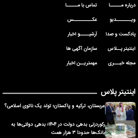
درباره مــــــا
تماس با مــــــا
ویــــــــدیو
عکــــــــــس
پادکست و صدا
آرشیـــــو اخبار
اینتیتر پــلاس
سازمان آگهی ها
مجله خبـــری
مهمتریــن اخبار
اینتیتر پلاس
عربستان، ترکیه و پاکستان؛ تولد یک ناتوی اسلامی؟
رکوردزنی بدهی دولت در ۱۴۰۴؛ بدهی دولتی‌ها به
بانک‌ها حدودا ۳ هزار همت