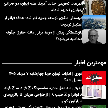
فهرست تحریمی جدید آمریکا علیه ایران؛ دو صرافی
رمزارزی تحریم شدند
عربستان سکوی توسعه جدید تتر شد؛ هدف فراتر از
استیبل‌کوین‌ها
بازنشستگی پیش از موعد برقرار ماند؛ حقوق چگونه
محاسبه می‌شود؟
مهمترین اخبار
فوری | ادارات تهران فردا چهارشنبه ۷ مرداد ۱۴۰۵
تعطیل شد؟
معرفی سه مدل جدید سامسونگ Z فولد ۸، Z فولد
۸ اولترا و Z فلیپ ۸ | از طراحی عریض تا باتری‌های
سیلیکون-کربن
ایلان ماسک: پول در سال ۲۰۳۶ دیگر اهمیتی نخواهد