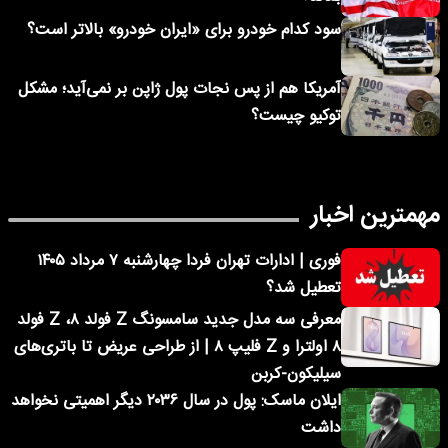
سود کدام خودرو برای «ایران خودرو» بالاتر است؟
آمریکا هم از پس نجات پول ژاپن بر نمی‌آید؛ مشکل
توکیو چیست؟
مهمترین اخبار
فوری | ادارات تهران فردا چهارشنبه ۷ مرداد ۱۴۰۵
تعطیل شد؟
معرفی سه مدل جدید سامسونگ Z فولد ۸، Z فولد
۸ اولترا و Z فلیپ ۸ | از طراحی عریض تا باتری‌های
سیلیکون-کربن
ایلان ماسک: پول در سال ۲۰۳۶ دیگر اهمیتی نخواهد
داشت