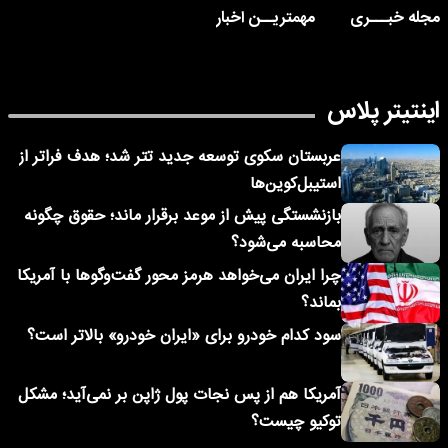
مجله خبـــری
مهمتریــن اخبار
اینتیتر پلاس
عربستان سکوی توسعه جدید تتر شد؛ هدف فراتر از
استیبل‌کوین‌ها
بازنشستگی پیش از موعد برقرار ماند؛ حقوق چگونه
محاسبه می‌شود؟
چرا ایران می‌خواهد هرمز محور گفت‌وگوها با آمریکا
بماند؟
سود کدام خودرو برای «ایران خودرو» بالاتر است؟
آمریکا هم از پس نجات پول ژاپن بر نمی‌آید؛ مشکل
توکیو چیست؟