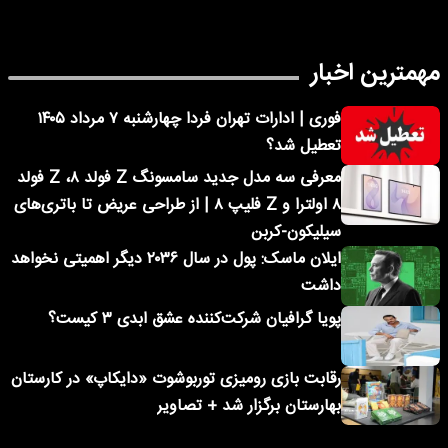
مهمترین اخبار
فوری | ادارات تهران فردا چهارشنبه ۷ مرداد ۱۴۰۵
تعطیل شد؟
معرفی سه مدل جدید سامسونگ Z فولد ۸، Z فولد
۸ اولترا و Z فلیپ ۸ | از طراحی عریض تا باتری‌های
سیلیکون-کربن
ایلان ماسک: پول در سال ۲۰۳۶ دیگر اهمیتی نخواهد
داشت
پویا گرافیان شرکت‌کننده عشق ابدی ۳ کیست؟
رقابت بازی رومیزی توربوشوت «دایکاپ» در کارستان
بهارستان برگزار شد + تصاویر