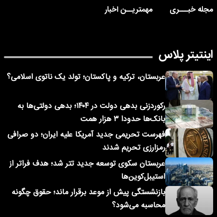
مجله خبـــری
مهمتریــن اخبار
اینتیتر پلاس
عربستان، ترکیه و پاکستان؛ تولد یک ناتوی اسلامی؟
رکوردزنی بدهی دولت در ۱۴۰۴؛ بدهی دولتی‌ها به
بانک‌ها حدودا ۳ هزار همت
فهرست تحریمی جدید آمریکا علیه ایران؛ دو صرافی
رمزارزی تحریم شدند
عربستان سکوی توسعه جدید تتر شد؛ هدف فراتر از
استیبل‌کوین‌ها
بازنشستگی پیش از موعد برقرار ماند؛ حقوق چگونه
محاسبه می‌شود؟