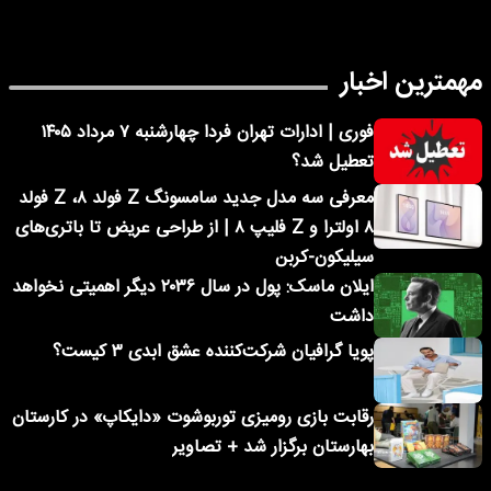
مهمترین اخبار
فوری | ادارات تهران فردا چهارشنبه ۷ مرداد ۱۴۰۵
تعطیل شد؟
معرفی سه مدل جدید سامسونگ Z فولد ۸، Z فولد
۸ اولترا و Z فلیپ ۸ | از طراحی عریض تا باتری‌های
سیلیکون-کربن
ایلان ماسک: پول در سال ۲۰۳۶ دیگر اهمیتی نخواهد
داشت
پویا گرافیان شرکت‌کننده عشق ابدی ۳ کیست؟
رقابت بازی رومیزی توربوشوت «دایکاپ» در کارستان
بهارستان برگزار شد + تصاویر