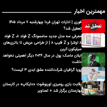
مهمترین اخبار
فوری | ادارات تهران فردا چهارشنبه ۷ مرداد ۱۴۰۵
تعطیل شد؟
معرفی سه مدل جدید سامسونگ Z فولد ۸، Z فولد
۸ اولترا و Z فلیپ ۸ | از طراحی عریض تا باتری‌های
سیلیکون-کربن
ایلان ماسک: پول در سال ۲۰۳۶ دیگر اهمیتی نخواهد
داشت
پویا گرافیان شرکت‌کننده عشق ابدی ۳ کیست؟
رقابت بازی رومیزی توربوشوت «دایکاپ» در کارستان
بهارستان برگزار شد + تصاویر