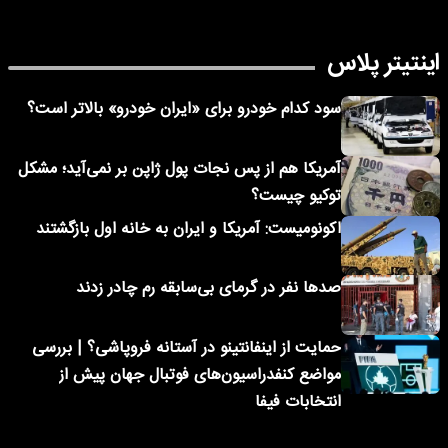
اینتیتر پلاس
سود کدام خودرو برای «ایران خودرو» بالاتر است؟
آمریکا هم از پس نجات پول ژاپن بر نمی‌آید؛ مشکل
توکیو چیست؟
اکونومیست: آمریکا و ایران به خانه اول بازگشتند
صدها نفر در گرمای بی‌سابقه رم چادر زدند
حمایت از اینفانتینو در آستانه فروپاشی؟ | بررسی
مواضع کنفدراسیون‌های فوتبال جهان پیش از
انتخابات فیفا