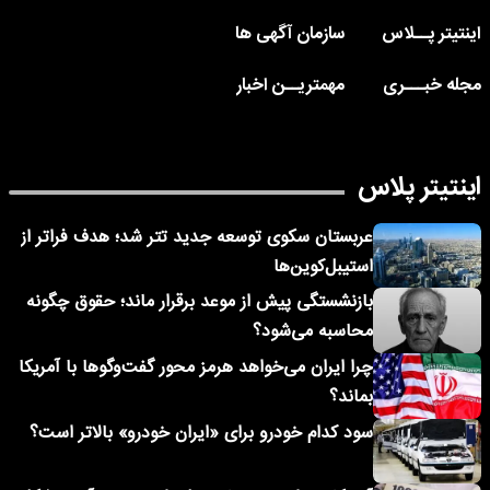
اینتیتر پــلاس
سازمان آگهی ها
مجله خبـــری
مهمتریــن اخبار
اینتیتر پلاس
عربستان سکوی توسعه جدید تتر شد؛ هدف فراتر از
استیبل‌کوین‌ها
بازنشستگی پیش از موعد برقرار ماند؛ حقوق چگونه
محاسبه می‌شود؟
چرا ایران می‌خواهد هرمز محور گفت‌وگوها با آمریکا
بماند؟
سود کدام خودرو برای «ایران خودرو» بالاتر است؟