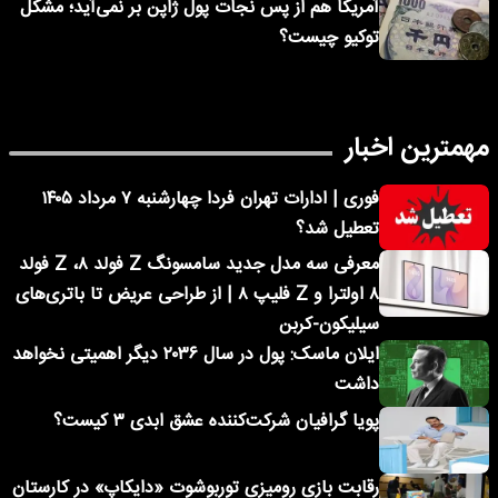
آمریکا هم از پس نجات پول ژاپن بر نمی‌آید؛ مشکل
توکیو چیست؟
مهمترین اخبار
فوری | ادارات تهران فردا چهارشنبه ۷ مرداد ۱۴۰۵
تعطیل شد؟
معرفی سه مدل جدید سامسونگ Z فولد ۸، Z فولد
۸ اولترا و Z فلیپ ۸ | از طراحی عریض تا باتری‌های
سیلیکون-کربن
ایلان ماسک: پول در سال ۲۰۳۶ دیگر اهمیتی نخواهد
داشت
پویا گرافیان شرکت‌کننده عشق ابدی ۳ کیست؟
رقابت بازی رومیزی توربوشوت «دایکاپ» در کارستان