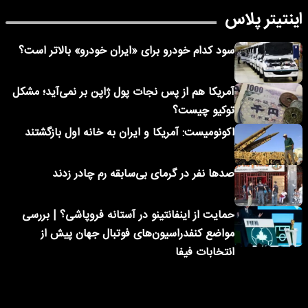
اینتیتر پلاس
سود کدام خودرو برای «ایران خودرو» بالاتر است؟
آمریکا هم از پس نجات پول ژاپن بر نمی‌آید؛ مشکل
توکیو چیست؟
اکونومیست: آمریکا و ایران به خانه اول بازگشتند
صدها نفر در گرمای بی‌سابقه رم چادر زدند
حمایت از اینفانتینو در آستانه فروپاشی؟ | بررسی
مواضع کنفدراسیون‌های فوتبال جهان پیش از
انتخابات فیفا