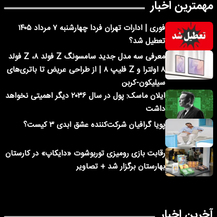
مهمترین اخبار
فوری | ادارات تهران فردا چهارشنبه ۷ مرداد ۱۴۰۵
تعطیل شد؟
معرفی سه مدل جدید سامسونگ Z فولد ۸، Z فولد
۸ اولترا و Z فلیپ ۸ | از طراحی عریض تا باتری‌های
سیلیکون-کربن
ایلان ماسک: پول در سال ۲۰۳۶ دیگر اهمیتی نخواهد
داشت
پویا گرافیان شرکت‌کننده عشق ابدی ۳ کیست؟
رقابت بازی رومیزی توربوشوت «دایکاپ» در کارستان
بهارستان برگزار شد + تصاویر
آخرین اخبار