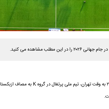
در نخستین مسابقه امشب از ساعت ۲۰:۳۰
ت.