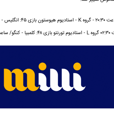
م هیوستون
بازی ۴۵: انگلیس - غنا/ ساعت ۲۳:۳۰ - گروه L - استادیوم بوستون.
بازی ۴۸: کلمبیا - کنگو/ ساعت ۰۵:۳۰ - گروه K - استادیوم گوادالاخارا.