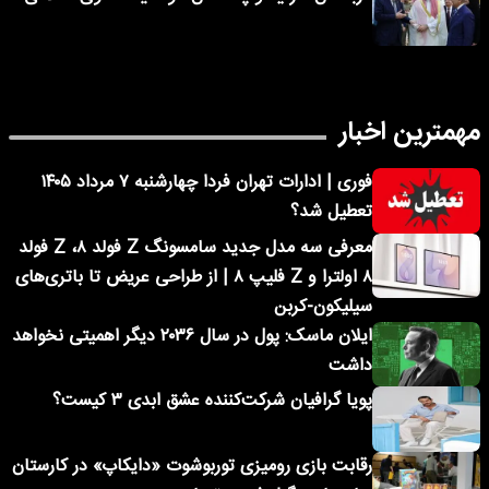
مهمترین اخبار
فوری | ادارات تهران فردا چهارشنبه ۷ مرداد ۱۴۰۵
تعطیل شد؟
معرفی سه مدل جدید سامسونگ Z فولد ۸، Z فولد
۸ اولترا و Z فلیپ ۸ | از طراحی عریض تا باتری‌های
سیلیکون-کربن
ایلان ماسک: پول در سال ۲۰۳۶ دیگر اهمیتی نخواهد
داشت
پویا گرافیان شرکت‌کننده عشق ابدی ۳ کیست؟
رقابت بازی رومیزی توربوشوت «دایکاپ» در کارستان