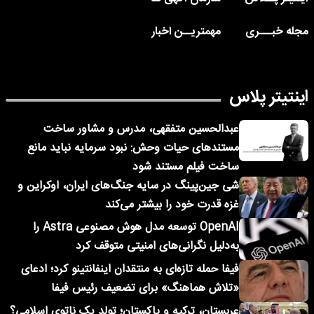
مجله خبـــری
مهمتریــن اخبار
اینتیتر پلاس
عبدالحسین متفقهی، مدرس و مشاور ساخت
مستندهای حیات وحش: نبود سرمایه نباید مانع
ساخت فیلم مستند شود
شی جین‌پینگ در سایه جنگ‌های ایران، اوکراین و
غزه قدرت خود را بیشتر می‌کند
OpenAI توسعه مدل هوش مصنوعی Astra را
به‌دلیل نگرانی‌های امنیتی متوقف کرد
فیفا حمله تازه‌ای به منتقدان اینفانتینو کرد؛ ادعای
«تلاش هماهنگ» برای تضعیف رئیس فیفا
عربستان، ترکیه و پاکستان؛ تولد یک ناتوی اسلامی؟