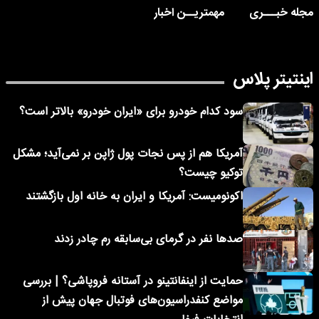
مجله خبـــری
مهمتریــن اخبار
اینتیتر پلاس
سود کدام خودرو برای «ایران خودرو» بالاتر است؟
آمریکا هم از پس نجات پول ژاپن بر نمی‌آید؛ مشکل
توکیو چیست؟
اکونومیست: آمریکا و ایران به خانه اول بازگشتند
صدها نفر در گرمای بی‌سابقه رم چادر زدند
حمایت از اینفانتینو در آستانه فروپاشی؟ | بررسی
مواضع کنفدراسیون‌های فوتبال جهان پیش از