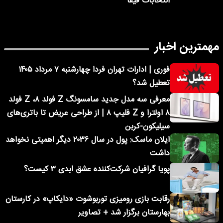
انتخابات فیفا
مهمترین اخبار
فوری | ادارات تهران فردا چهارشنبه ۷ مرداد ۱۴۰۵
تعطیل شد؟
معرفی سه مدل جدید سامسونگ Z فولد ۸، Z فولد
۸ اولترا و Z فلیپ ۸ | از طراحی عریض تا باتری‌های
سیلیکون-کربن
ایلان ماسک: پول در سال ۲۰۳۶ دیگر اهمیتی نخواهد
داشت
پویا گرافیان شرکت‌کننده عشق ابدی ۳ کیست؟
رقابت بازی رومیزی توربوشوت «دایکاپ» در کارستان
بهارستان برگزار شد + تصاویر