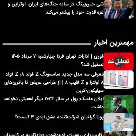
شی جین‌پینگ در سایه جنگ‌های ایران، اوکراین و
غزه قدرت خود را بیشتر می‌کند
مهمترین اخبار
فوری | ادارات تهران فردا چهارشنبه ۷ مرداد ۱۴۰۵
تعطیل شد؟
معرفی سه مدل جدید سامسونگ Z فولد ۸، Z فولد
۸ اولترا و Z فلیپ ۸ | از طراحی عریض تا باتری‌های
سیلیکون-کربن
ایلان ماسک: پول در سال ۲۰۳۶ دیگر اهمیتی نخواهد
داشت
پویا گرافیان شرکت‌کننده عشق ابدی ۳ کیست؟
رقابت بازی رومیزی توربوشوت «دایکاپ» در کارستان