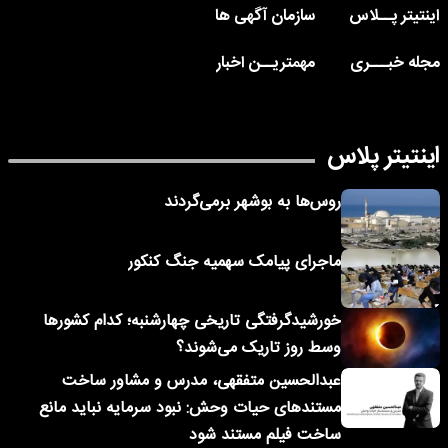
اینتیتر پــلاس
سازمان آگهی ها
مجله خبـــری
مهمتریــن اخبار
اینتیتر پلاس
روس‌ها به بوشهر برمی‌گردند
ماجرای پیامک‌ سهمیه جنگ کنکور
خورشیدگرفتگی تاریخی چهارشنبه؛ کدام کشورها
وسط روز تاریک می‌شوند؟
عبدالحسین متفقهی، مدرس و مشاور ساخت
مستندهای حیات وحش: نبود سرمایه نباید مانع
ساخت فیلم مستند شود