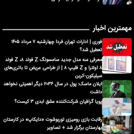
مهمترین اخبار
فوری | ادارات تهران فردا چهارشنبه ۷ مرداد ۱۴۰۵
تعطیل شد؟
معرفی سه مدل جدید سامسونگ Z فولد ۸، Z فولد
۸ اولترا و Z فلیپ ۸ | از طراحی عریض تا باتری‌های
سیلیکون-کربن
ایلان ماسک: پول در سال ۲۰۳۶ دیگر اهمیتی نخواهد
داشت
پویا گرافیان شرکت‌کننده عشق ابدی ۳ کیست؟
رقابت بازی رومیزی توربوشوت «دایکاپ» در کارستان
بهارستان برگزار شد + تصاویر