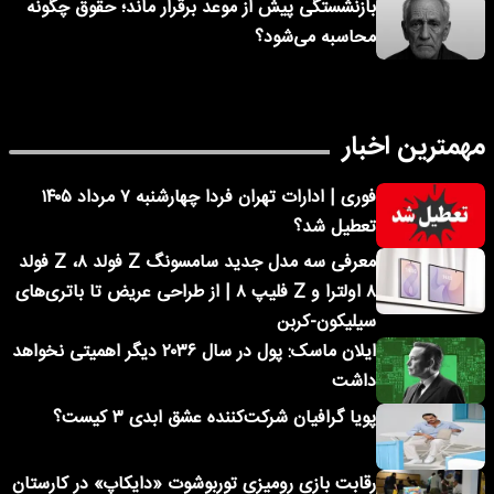
بازنشستگی پیش از موعد برقرار ماند؛ حقوق چگونه
محاسبه می‌شود؟
مهمترین اخبار
فوری | ادارات تهران فردا چهارشنبه ۷ مرداد ۱۴۰۵
تعطیل شد؟
معرفی سه مدل جدید سامسونگ Z فولد ۸، Z فولد
۸ اولترا و Z فلیپ ۸ | از طراحی عریض تا باتری‌های
سیلیکون-کربن
ایلان ماسک: پول در سال ۲۰۳۶ دیگر اهمیتی نخواهد
داشت
پویا گرافیان شرکت‌کننده عشق ابدی ۳ کیست؟
رقابت بازی رومیزی توربوشوت «دایکاپ» در کارستان